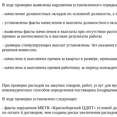
В ходе проверки выявлены нарушения установленного порядка
- начисление должностных окладов по основной должности, а т
- установлены факты начисления и выплаты должностного окл
- выявлены факты начисления и выплаты при отсутствии расп
премии за интенсивность и высокие результаты работы
- размеры стимулирующих выплат установлены без указания пер
решения комиссии;
- начислена и выплачена премия за квартал в размере, превы
- начислена и выплачена премия работнику за период нахождени
При проверке расходов на закупки товаров, работ, услуг для
неконкурентных способов определения поставщика (подрядчика
В ходе проверки установлено следующее:
- факты нарушения МКУК «Красноборский ЦДНТ» условий дого
по оплате 4 договоров, чем созданы риски увеличения расходо