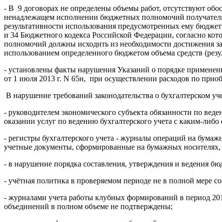
- В 9 договорах не определены объемы работ, отсутствуют обо
ненадлежащем исполнении бюджетных полномочий получателя 
результативности использования предусмотренных ему бюджетн
и 34 Бюджетного кодекса Российской Федерации, согласно ко
полномочий должны исходить из необходимости достижения зад
использованием определенного бюджетом объема средств (резу
- установлены факты нарушения Указаний о порядке примене
от 1 июля 2013 г. N 65н, при осуществлении расходов по прио
В нарушение требований законодательства о бухгалтерском уче
- руководителем экономического субъекта обязанности по веде
оказании услуг по ведению бухгалтерского учета с каким-либ
- регистры бухгалтерского учета - журналы операций на бума
учетные документы, сформированные на бумажных носителях, 
- в нарушение порядка составления, утверждения и ведения бю
- учётная политика в проверяемом периоде не в полной мере со
- журналами учета работы клубных формирований в период 201
объединений в полном объеме не подтверждены;