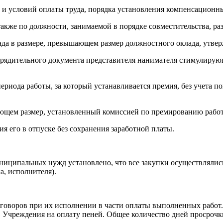
 и условий оплаты труда, порядка установления компенсацион
акже по должности, занимаемой в порядке совместительства, раз
ада в размере, превышающем размер должностного оклада, утве
орядительного документа представителя нанимателя стимулирую
иода работы, за который устанавливается премия, без учета по
шающем размер, установленный комиссией по премированию рабо
я его в отпуске без сохранения заработной платы.
 муниципальных нужд установлено, что все закупки осуществлял
, исполнителя).
воров при их исполнении в части оплаты выполненных работ.
в Учреждения на оплату пеней. Общее количество дней просрочки