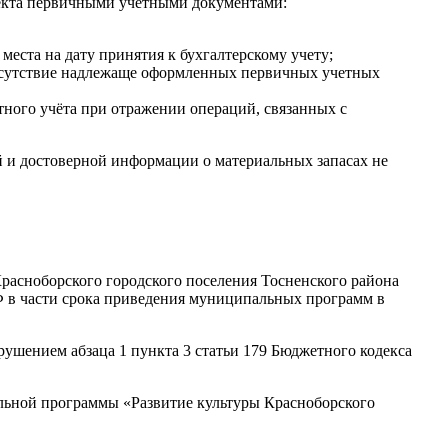
ъекта первичными учетными документами:
еста на дату принятия к бухгалтерскому учету;
отсутствие надлежаще оформленных первичных учетных
тного учёта при отражении операций, связанных с
й и достоверной информации о материальных запасах не
Красноборского городского поселения Тосненского района
Ф в части срока приведения муниципальных программ в
рушением абзаца 1 пункта 3 статьи 179 Бюджетного кодекса
льной программы «Развитие культуры Красноборского