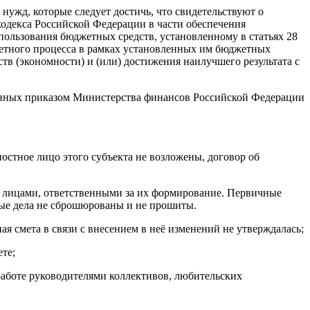
нужд, которые следует достичь, что свидетельствуют о
декса Российской Федерации в части обеспечения
ользования бюджетных средств, установленному в статьях 28
жетного процесса в рамках установленных им бюджетных
в (экономности) и (или) достижения наилучшего результата с
енных приказом Министерства финансов Российской Федерации
ностное лицо этого субъекта не возложены, договор об
ны лицами, ответственными за их формирование. Первичные
ые дела не сброшюрованы и не прошиты.
я смета в связи с внесением в неё изменений не утверждалась;
ете;
работе руководителями коллективов, любительских