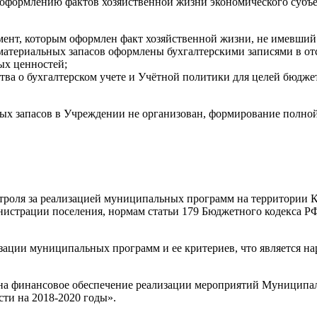
к оформлению фактов хозяйственной жизни экономического суб
ент, которым оформлен факт хозяйственной жизни, не имевший м
 материальных запасов оформлены бухгалтерскими записями в 
ых ценностей;
ва о бухгалтерском учете и Учётной политики для целей бюдже
ных запасов в Учреждении не организован, формирование полно
нтроля за реализацией муниципальных программ на территории 
истрации поселения, нормам статьи 179 Бюджетного кодекса Р
зации муниципальных программ и ее критериев, что является на
 на финансовое обеспечение реализации мероприятий Муниципа
ти на 2018-2020 годы».