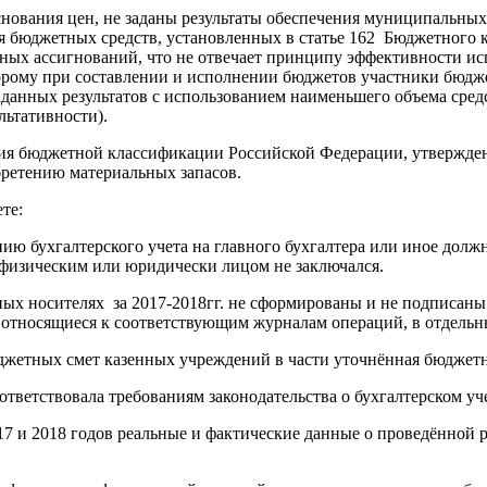
снования цен, не заданы результаты обеспечения муниципальных 
бюджетных средств, установленных в статье 162 Бюджетного ко
ых ассигнований, что не отвечает принципу эффективности исп
торому при составлении и исполнении бюджетов участники бюд
анных результатов с использованием наименьшего объема средст
льтативности).
ния бюджетной классификации Российской Федерации, утвержд
бретению материальных запасов.
те:
нию бухгалтерского учета на главного бухгалтера или иное долж
о физическим или юридически лицом не заключался.
жных носителях за 2017-2018гг. не сформированы и не подписа
относящиеся к соответствующим журналам операций, в отдельн
джетных смет казенных учреждений в части уточнённая бюджетна
ответствовала требованиям законодательства о бухгалтерском уч
7 и 2018 годов реальные и фактические данные о проведённой 