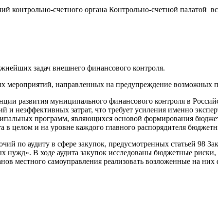
ий контрольно-счетного органа Контрольно-счетной палатой все
ажнейших задач внешнего финансового контроля.
ких мероприятий, направленных на предупреждение возможных 
нции развития муниципального финансового контроля в Российс
 и неэффективных затрат, что требует усиления именно экспер
ниципальных программ, являющихся основой формирования бюдж
та в целом и на уровне каждого главного распорядителя бюдже
чий по аудиту в сфере закупок, предусмотренных статьей 98 За
ых нужд». В ходе аудита закупок исследованы бюджетные риски, 
ганов местного самоуправления реализовать возложенные на ни