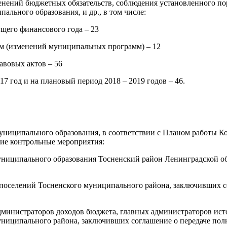
енений бюджетных обязательств, соблюдения установленного по
ального образования, и др., в том числе:
ущего финансового года – 23
мм (изменений муниципальных программ) – 12
авовых актов – 56
17 год и на плановый период 2018 – 2019 годов – 46.
муниципального образования, в соответствии с Планом работы 
ие контрольные мероприятия:
муниципального образования Тосненский район Ленинградской 
 поселений Тосненского муниципального района, заключивших с
дминистраторов доходов бюджета, главных администраторов ис
иципального района, заключивших соглашение о передаче полном