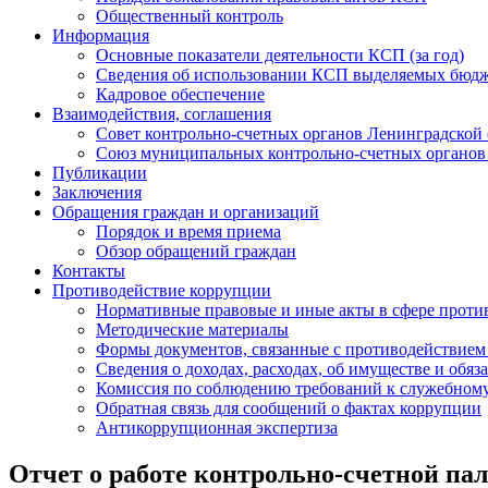
Общественный контроль
Информация
Основные показатели деятельности КСП (за год)
Сведения об использовании КСП выделяемых бюдже
Кадровое обеспечение
Взаимодействия, соглашения
Совет контрольно-счетных органов Ленинградской 
Союз муниципальных контрольно-счетных органов
Публикации
Заключения
Обращения граждан и организаций
Порядок и время приема
Обзор обращений граждан
Контакты
Противодействие коррупции
Нормативные правовые и иные акты в сфере проти
Методические материалы
Формы документов, связанные с противодействием 
Сведения о доходах, расходах, об имуществе и обяз
Комиссия по соблюдению требований к служебному
Обратная связь для сообщений о фактах коррупции
Антикоррупционная экспертиза
Отчет о работе контрольно-счетной па