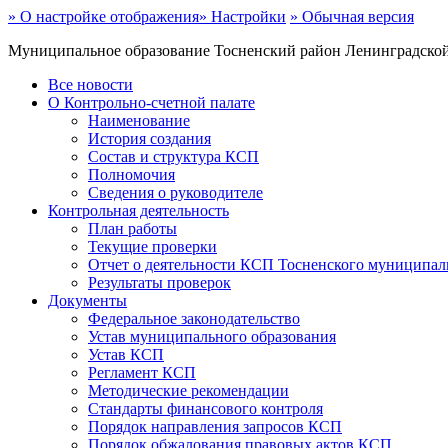
» О настройке отображения
» Настройки
» Обычная версия
Муниципальное образование Тосненский район Ленинградской 
Все новости
О Контрольно-счетной палате
Наименование
История создания
Состав и структура КСП
Полномочия
Сведения о руководителе
Контрольная деятельность
План работы
Текущие проверки
Отчет о деятельности КСП Тосненского муниципаль
Результаты проверок
Документы
Федеральное законодательство
Устав муниципального образования
Устав КСП
Регламент КСП
Методические рекомендации
Стандарты финансового контроля
Порядок направления запросов КСП
Порядок обжалования правовых актов КСП