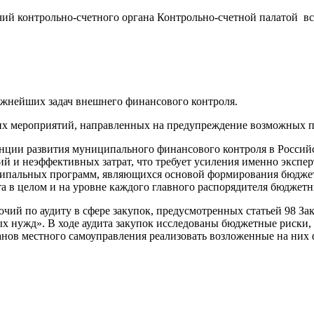
ий контрольно-счетного органа Контрольно-счетной палатой все
ажнейших задач внешнего финансового контроля.
ких мероприятий, направленных на предупреждение возможных 
нции развития муниципального финансового контроля в Российс
 и неэффективных затрат, что требует усиления именно экспер
ниципальных программ, являющихся основой формирования бюдж
та в целом и на уровне каждого главного распорядителя бюдже
чий по аудиту в сфере закупок, предусмотренных статьей 98 За
ых нужд». В ходе аудита закупок исследованы бюджетные риски, 
ганов местного самоуправления реализовать возложенные на ни